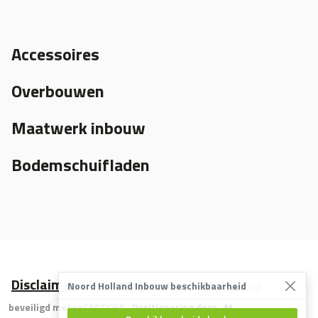
Accessoires
Overbouwen
Maatwerk inbouw
Bodemschuifladen
Disclaimer
Voorwaarden
Catalogus
Noord Holland Inbouw beschikbaarheid
beveiligd met reCAPTCHA
Positionering door